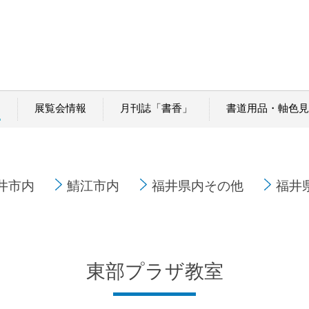
内
展覧会情報
月刊誌「書香」
書道用品・軸色見
井市内
鯖江市内
福井県内その他
福井
東部プラザ教室