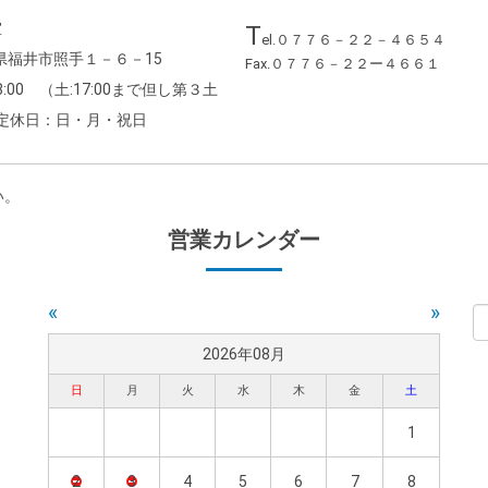
室
T
el.０７７６－２２－４６５４
福井県福井市照手１－６－15
Fax.０７７６－２２ー４６６１
8:00 （土:17:00まで但し第３土
）定休日：日・月・祝日
い。
営業カレンダー
«
»
2026年08月
日
月
火
水
木
金
土
1
2
3
4
5
6
7
8