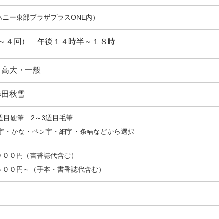
ハニー東部プラザプラスONE内）
～
４回） 午後１４時半～１８時
・高大・一般
藤田秋雪
週目硬筆 2～3週目毛筆
字・かな・ペン字・細字・条幅などから選択
０００円（書香誌代含む）
５００円～（手本・書香誌代含む）