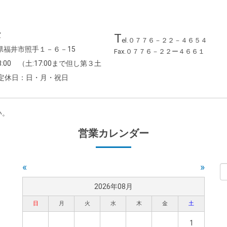
室
T
el.０７７６－２２－４６５４
福井県福井市照手１－６－15
Fax.０７７６－２２ー４６６１
8:00 （土:17:00まで但し第３土
）定休日：日・月・祝日
い。
営業カレンダー
«
»
2026年08月
日
月
火
水
木
金
土
1