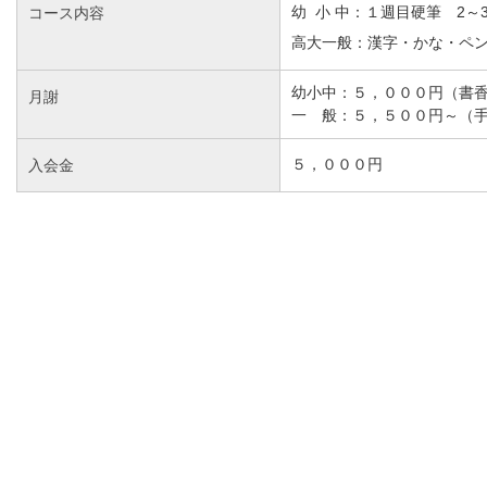
コース内容
幼 小 中：１週目硬筆 2～
高大一般：漢字・かな・ペ
幼小中：５，０００円（書
月謝
一 般：５，５００円～（
入会金
５，０００円