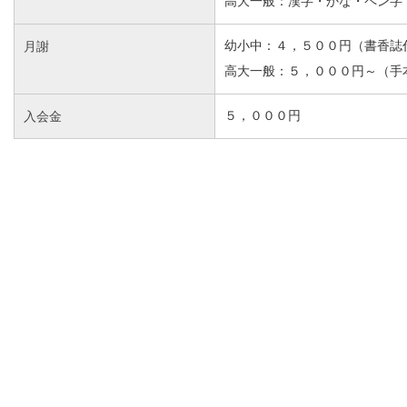
高大一般：漢字・かな・ペン字
月謝
幼小中：４，５００円（書香誌
高大一般：５，０００円～（手
入会金
５，０００円